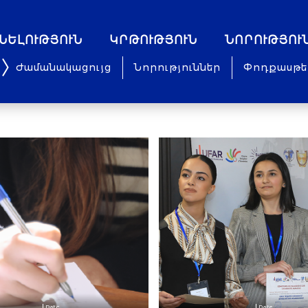
ՆԵԼՈՒԹՅՈՒՆ
ԿՐԹՈՒԹՅՈՒՆ
ՆՈՐՈՒԹՅՈՒ
Ժամանակացույց
Նորություններ
Փոդքասթե
Date
Date