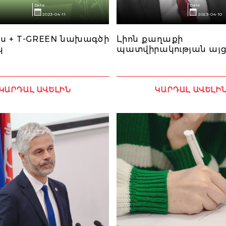
Date
Date
2023-04-11
2023-04-10
ւս + T-GREEN նախագծի
Լիոն քաղաքի
կ
պատվիրակության այց
ԿԱՐԴԱԼ ԱՎԵԼԻՆ
ԿԱՐԴԱԼ ԱՎԵԼԻ