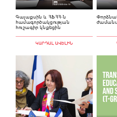
2023-04-18
Գալաքսին և ՀՖՀՀ-ն
Փորձնակ
համագործակցության
ժամանա
հուշագիր կնքեցին
ԿԱՐԴԱԼ ԱՎԵԼԻՆ