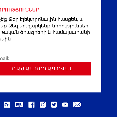
ՈՐՈՒԹՅՈՒՆՆԵՐ
ե՛ք Ձեր էլեկտրոնային հասցեն, և
ենք Ձեզ կուղարկենք նորություններ
րթական ծրագրերի և համալսարանի
ասին
ԲԱԺԱՆՈՐԴԱԳՐՎԵԼ