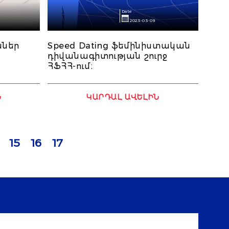
Date
2023-03-09
ններ
Speed Dating ֆեմինիստական
դիվանագիտության շուրջ
ՀՖՀՀ-ում։
Ն
ԿԱՐԴԱԼ ԱՎԵԼԻՆ
15
16
17