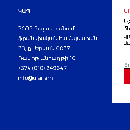
ԿԱՊ
Ն
Նշ
ՀՖՀՀ Հայաստանում
մ
կ
ֆրանսիական համալսարան
մ
ՀՀ, ք․ Երևան 0037
Դավիթ Անհաղթի 10
+374 (010) 249647
info@ufar.am