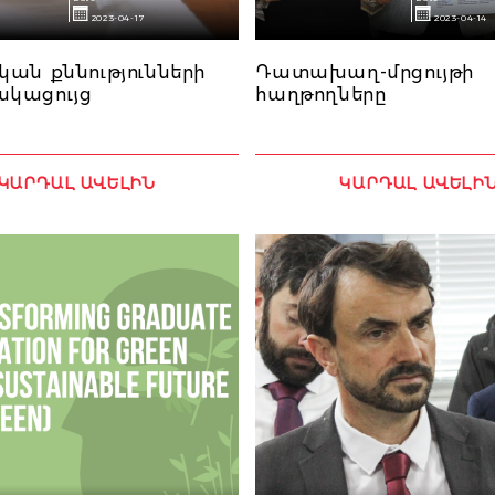
2023-04-17
2023-04-14
ան քննությունների
Դատախաղ-մրցույթի
կացույց
հաղթողները
ԿԱՐԴԱԼ ԱՎԵԼԻՆ
ԿԱՐԴԱԼ ԱՎԵԼԻ