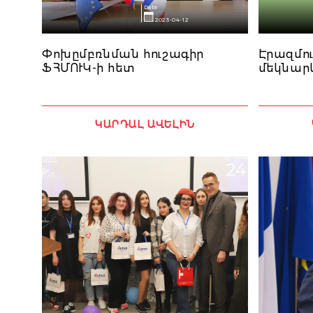
Date
2023-04-12
Փոխըմբռնման հուշագիր
Էրազմո
ՖՀՄՈՒԿ-ի հետ
մեկնար
ԿԱՐԴԱԼ ԱՎԵԼԻՆ