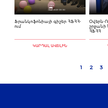
Date
2023-03-30
Ֆրանկոֆոնիայի գիշեր ՀՖՀՀ-
Օվերն-
ում
շրջանի
ՀՖՀՀ
ԿԱՐԴԱԼ ԱՎԵԼԻՆ
1
2
3