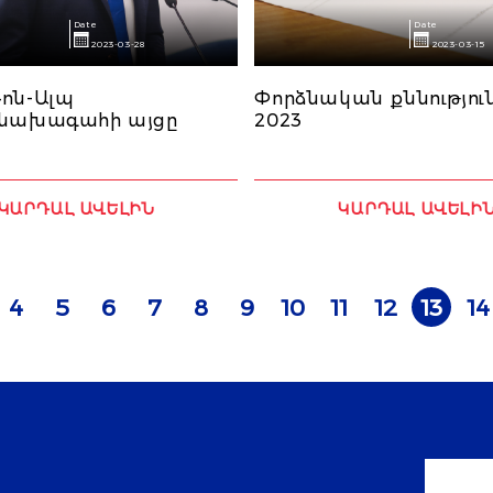
Date
Date
2023-03-28
2023-03-15
Ռոն-Ալպ
Փորձնական քննությու
 նախագահի այցը
2023
ԿԱՐԴԱԼ ԱՎԵԼԻՆ
ԿԱՐԴԱԼ ԱՎԵԼԻ
4
5
6
7
8
9
10
11
12
13
14