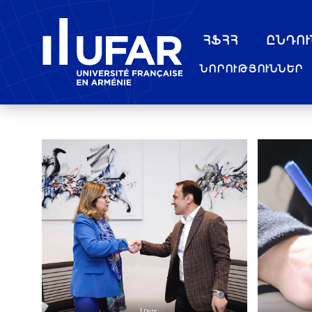
ՀՖՀՀ
ԸՆԴՈՒ
Date