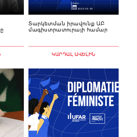
Date
2023-03-30
Տարկետման իրավունք ԱԲ
ը
մագիստրատուրայի համար
Ն
ԿԱՐԴԱԼ ԱՎԵԼԻՆ