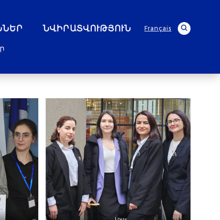
ՆՆԵՐ
ՆՎԻՐԱՏՎՈՒԹՅՈՒՆ
Français
ր
Date