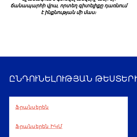
ճանապարհի վրա, որտեղ գիտելիքը դառնում
է ինքնության մի մաս։
ԸՆԴՈՒՆԵԼՈՒԹՅԱՆ ԹԵՍՏԵՐ
Ֆրանսերեն
Ֆրանսերեն ԻԿՄ