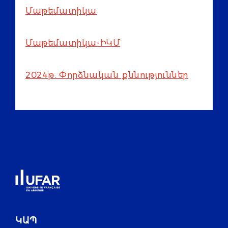
Մաթեմատիկա
Մաթեմատիկա-ԻԿՄ
2024թ. Փորձնական քննություններ
ԿԱՊ