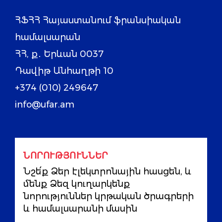
ՀՖՀՀ Հայաստանում ֆրանսիական
համալսարան
ՀՀ, ք․ Երևան 0037
Դավիթ Անհաղթի 10
+374 (010) 249647
info@ufar.am
ՆՈՐՈՒԹՅՈՒՆՆԵՐ
Նշե՛ք Ձեր էլեկտրոնային հասցեն, և
մենք Ձեզ կուղարկենք
նորություններ կրթական ծրագրերի
և համալսարանի մասին