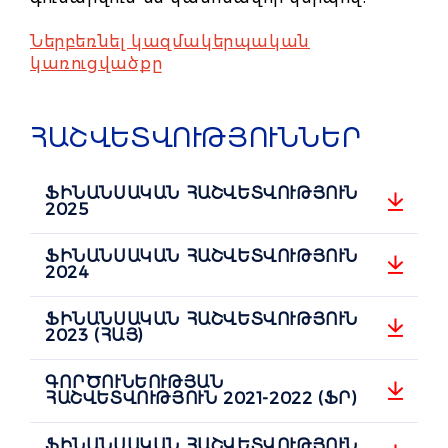
Ներբեռնել կազմակերպական
կառուցվածքը
ՀԱՇՎԵՏՎՈՒԹՅՈՒՆՆԵՐ
ՖԻՆԱՆՍԱԿԱՆ ՀԱՇՎԵՏՎՈՒԹՅՈՒՆ
2025
ՖԻՆԱՆՍԱԿԱՆ ՀԱՇՎԵՏՎՈՒԹՅՈՒՆ
2024
ՖԻՆԱՆՍԱԿԱՆ ՀԱՇՎԵՏՎՈՒԹՅՈՒՆ
2023 (ՀԱՅ)
ԳՈՐԾՈՒՆԵՈՒԹՅԱՆ
ՀԱՇՎԵՏՎՈՒԹՅՈՒՆ 2021-2022 (ՖՐ)
ՖԻՆԱՆՍԱԿԱՆ ՀԱՇՎԵՏՎՈՒԹՅՈՒՆ