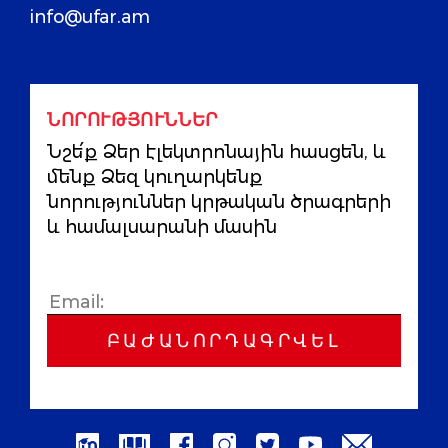
info@ufar.am
ՆՈՐՈՒԹՅՈՒՆՆԵՐ
Նշե՛ք Ձեր էլեկտրոնային հասցեն, և
մենք Ձեզ կուղարկենք
նորություններ կրթական ծրագրերի
և համալսարանի մասին
ԲԱԺԱՆՈՐԴԱԳՐՎԵԼ