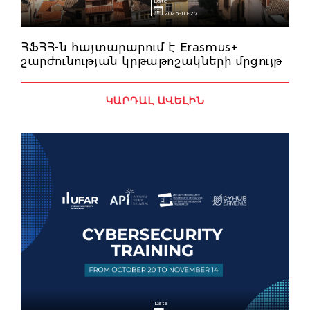
Date
2025-10-27
ՀՖՀՀ-ն հայտարարում է Erasmus+
շարժունության կրթաթոշակների մրցույթ
ԿԱՐԴԱԼ ԱՎԵԼԻՆ
Date