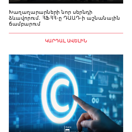
Խաղաղարարների նոր սերնդի
ձևավորում․ ՀՖՀՀ-ը ԴԱԱԴ-ի աշնանային
ճամբարում
ԿԱՐԴԱԼ ԱՎԵԼԻՆ
Date