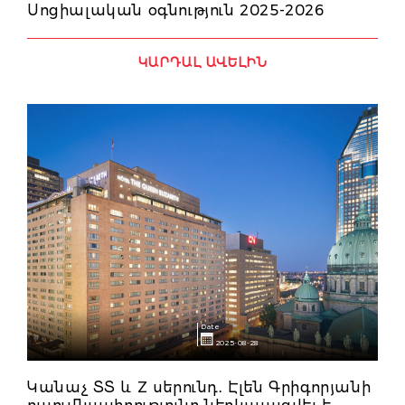
Սոցիալական օգնություն 2025-2026
ԿԱՐԴԱԼ ԱՎԵԼԻՆ
Date
2025-08-28
Կանաչ ՏՏ և Z սերունդ․ Էլեն Գրիգորյանի