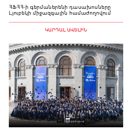
ՀՖՀՀ-ի գերմաներենի դասախոսները
Լյուբեկի միջազգային համաժողովում
ԿԱՐԴԱԼ ԱՎԵԼԻՆ
Date
2025-09-16