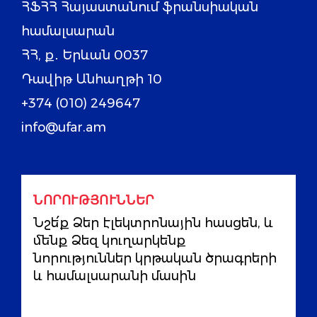
ՀՖՀՀ Հայաստանում ֆրանսիական
համալսարան
ՀՀ, ք․ Երևան 0037
Դավիթ Անհաղթի 10
+374 (010) 249647
info@ufar.am
ՆՈՐՈՒԹՅՈՒՆՆԵՐ
Նշե՛ք Ձեր էլեկտրոնային հասցեն, և
մենք Ձեզ կուղարկենք
նորություններ կրթական ծրագրերի
և համալսարանի մասին