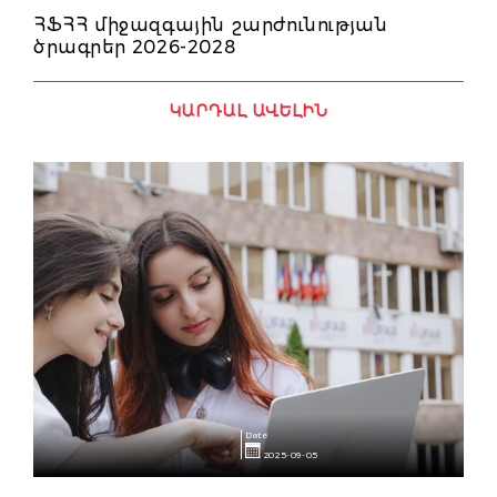
ՀՖՀՀ միջազգային շարժունության
ծրագրեր 2026-2028
ԿԱՐԴԱԼ ԱՎԵԼԻՆ
Date
2025-09-05