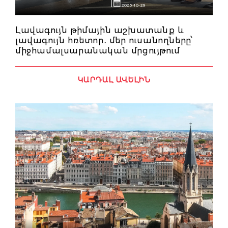
2025-10-29
Լավագույն թիմային աշխատանք և
լավագույն հռետոր․ մեր ուսանողները՝
միջհամալսարանական մրցույթում
ԿԱՐԴԱԼ ԱՎԵԼԻՆ