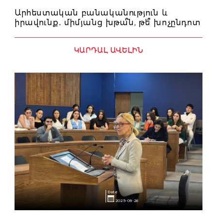
Արհեստական բանականություն և
իրավունք․ միմյանց խթա՞ն, թե՞ խոչընդոտ
ԿԱՐԴԱԼ ԱՎԵԼԻՆ
Date
2025-09-26