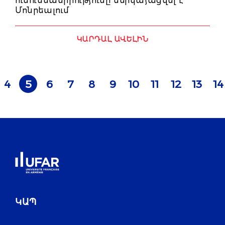
ուսումնասիրությունը ներկայացվել է
Մոնրեալում
ԿԱՐԴԱԼ ԱՎԵԼԻՆ
4
5
6
7
8
9
10
11
12
13
14
ԿԱՊ