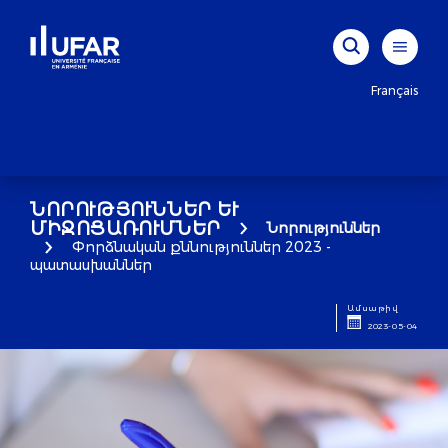
Français
ՆՈՐՈՒԹՅՈՒՆՆԵՐ ԵՒ Մ
ԻՋՈՑԱՌՈՒՄՆԵՐ
Նորություններ
Փորձնական քննություններ 2023 -
պատասխաններ
Ամսաթիվ
2023-05-04