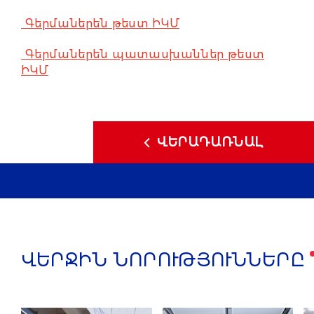
Գերմաներեն թեստ ԻԿՄ
Գերմաներեն պատասխաններ թեստ
ԻԿՄ
ՎԵՐԱԴԱՌՆԱԼ
ՎԵՐՋԻՆ ՆՈՐՈՒԹՅՈՒՆՆԵՐԸ