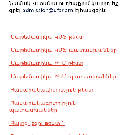
Նամակ չստանալու դեպքում կարող եք
գրել
admission@ufar.am
էլհասցեին։
Մաթեմատիկա ԿՄՖ թեստ
Մաթեմատիկա ԿՄՖ պատասխաններ
Մաթեմատիկա ԻԿՄ թեստ
Մաթեմատիկա ԻԿՄ պատասխաններ
Հասարակագիտություն թեստ
Հասարակագիտություն
պատասխաններ
Հայոց լեզու թեստ 1