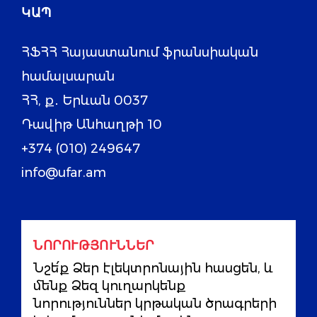
ԿԱՊ
ՀՖՀՀ Հայաստանում ֆրանսիական
համալսարան
ՀՀ, ք․ Երևան 0037
Դավիթ Անհաղթի 10
+374 (010) 249647
info@ufar.am
ՆՈՐՈՒԹՅՈՒՆՆԵՐ
Նշե՛ք Ձեր էլեկտրոնային հասցեն, և
մենք Ձեզ կուղարկենք
նորություններ կրթական ծրագրերի