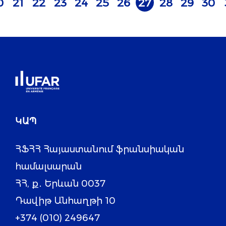
0
21
22
23
24
25
26
27
28
29
30
ԿԱՊ
ՀՖՀՀ Հայաստանում ֆրանսիական
համալսարան
ՀՀ, ք․ Երևան 0037
Դավիթ Անհաղթի 10
+374 (010) 249647