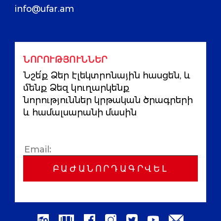
info@ufar.am
ՆՈՐՈՒԹՅՈՒՆՆԵՐ
Նշե՛ք Ձեր էլեկտրոնային հասցեն, և
մենք Ձեզ կուղարկենք
նորություններ կրթական ծրագրերի
և համալսարանի մասին
ԲԱԺԱՆՈՐԴԱԳՐՎԵԼ