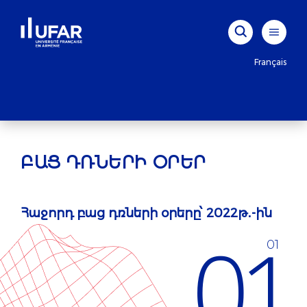
Français
ԲԱՑ ԴՌՆԵՐԻ ՕՐԵՐ
Հաջորդ բաց դռների օրերը՝ 2022թ․-ին
01
01