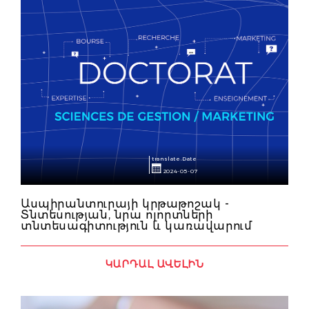
translate.Date
2024-05-07
Ասպիրանտուրայի կրթաթոշակ -
Տնտեսության, նրա ոլորտների
տնտեսագիտություն և կառավարում
ԿԱՐԴԱԼ ԱՎԵԼԻՆ