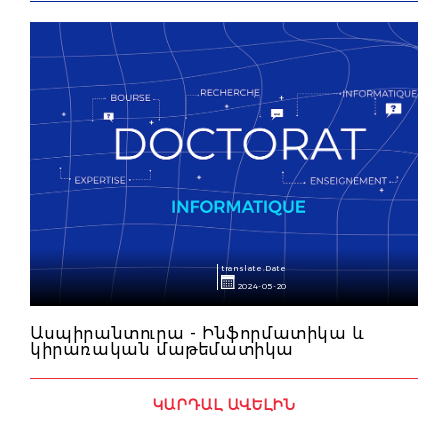
translate.Date
2024-05-20
Ասպիրանտուրա - Ինֆորմատիկա և
կիրառական մաթեմատիկա
ԿԱՐԴԱԼ ԱՎԵԼԻՆ