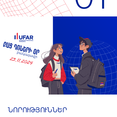
ՆՈՐՈՒԹՅՈՒՆՆԵՐ