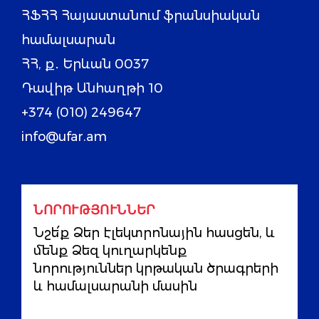
ՀՖՀՀ Հայաստանում ֆրանսիական
համալսարան
ՀՀ, ք․ Երևան 0037
Դավիթ Անհաղթի 10
+374 (010) 249647
info@ufar.am
ՆՈՐՈՒԹՅՈՒՆՆԵՐ
Նշե՛ք Ձեր էլեկտրոնային հասցեն, և
մենք Ձեզ կուղարկենք
նորություններ կրթական ծրագրերի
և համալսարանի մասին