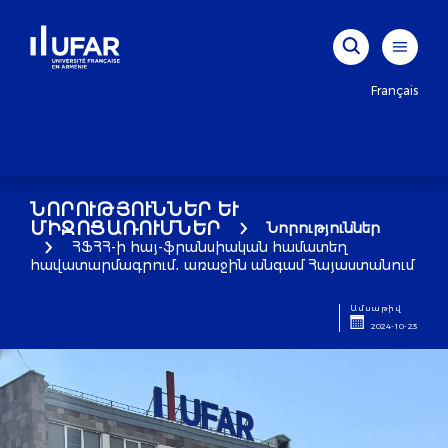
Français
ՆՈՐՈՒԹՅՈՒՆՆԵՐ ԵՒ Մ
ԻՋՈՑԱՌՈՒՄՆԵՐ
Նորություններ
ՀՖՀՀ-ի հայ-ֆրանսիական համատեղ
հավատարմագրում․ առաջին անգամ Հայաստանում
Ամսաթիվ
2024-10-23