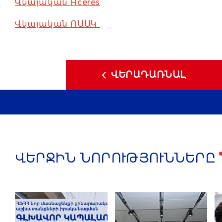
Վկայական Hcéres
Վկայական ՈԱԱԿ
ՎԵՐԱԴԱՌՆԱԼ
ՎԵՐՋԻՆ ՆՈՐՈՒԹՅՈՒՆՆԵՐԸ