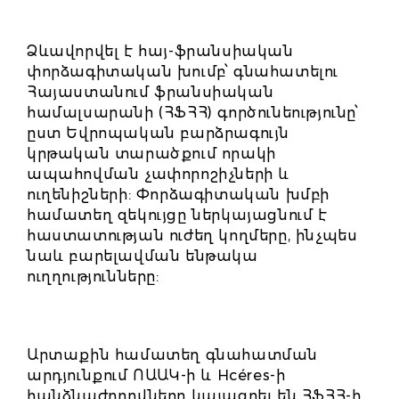
Ձևավորվել է հայ-ֆրանսիական
փորձագիտական խումբ՝ գնահատելու
Հայաստանում ֆրանսիական
համալսարանի (ՀՖՀՀ) գործունեությունը՝
ըստ Եվրոպական բարձրագույն
կրթական տարածքում որակի
ապահովման չափորոշիչների և
ուղենիշների: Փորձագիտական խմբի
համատեղ զեկույցը ներկայացնում է
հաստատության ուժեղ կողմերը, ինչպես
նաև բարելավման ենթակա
ուղղությունները:
Արտաքին համատեղ գնահատման
արդյունքում ՈԱԱԿ-ի և Hcéres-ի
հանձնաժողովները կայացրել են ՀՖՀՀ-ի