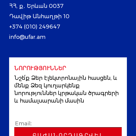
ՀՀ, ք․ Երևան 0037
Դավիթ Անհաղթի 10
+374 (010) 249647
info@ufar.am
ՆՈՐՈՒԹՅՈՒՆՆԵՐ
Նշե՛ք Ձեր էլեկտրոնային հասցեն, և
մենք Ձեզ կուղարկենք
նորություններ կրթական ծրագրերի
և համալսարանի մասին
ԲԱԺԱՆՈՐԴԱԳՐՎԵԼ