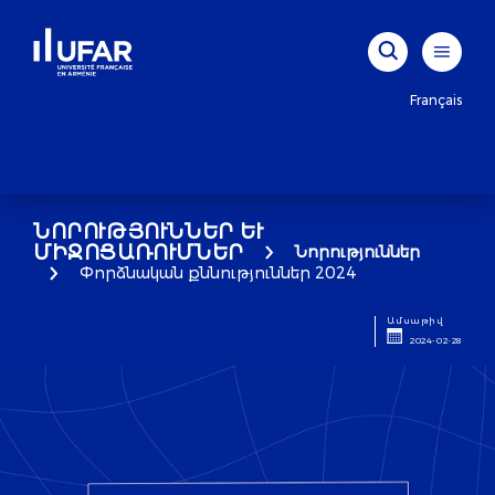
Français
ՆՈՐՈՒԹՅՈՒՆՆԵՐ ԵՒ Մ
ԻՋՈՑԱՌՈՒՄՆԵՐ
Նորություններ
Փորձնական քննություններ 2024
Ամսաթիվ
2024-02-28