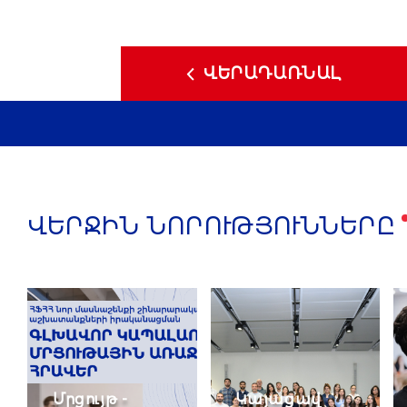
ՎԵՐԱԴԱՌՆԱԼ
ՎԵՐՋԻՆ ՆՈՐՈՒԹՅՈՒՆՆԵՐԸ
Մրցույթ -
Կայացավ