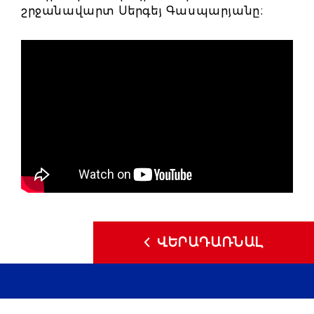
շրջանավարտ Սերգեյ Գասպարյանը։
ՎԵՐԱԴԱՌՆԱԼ