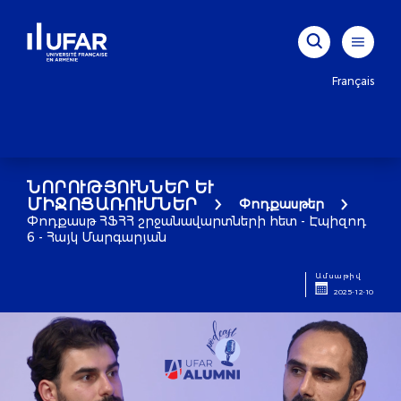
Français
ՆՈՐՈՒԹՅՈՒՆՆԵՐ ԵՒ Մ
ԻՋՈՑԱՌՈՒՄՆԵՐ
Փոդքասթեր
Փոդքասթ ՀՖՀՀ շրջանավարտների հետ - Էպիզոդ
6 - Հայկ Մարգարյան
Ամսաթիվ
2025-12-10