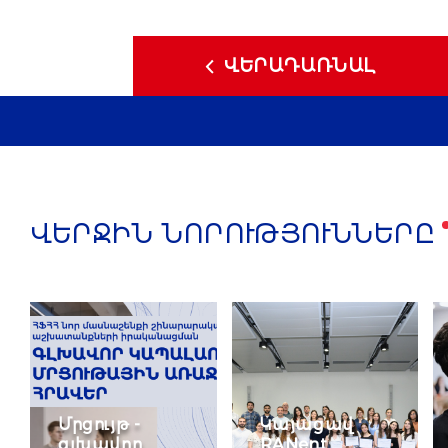
ՎԵՐԱԴԱՌՆԱԼ
ՎԵՐՋԻՆ ՆՈՐՈՒԹՅՈՒՆՆԵՐԸ
Մրցույթ -
Կայացավ
գլխավոր
RANent