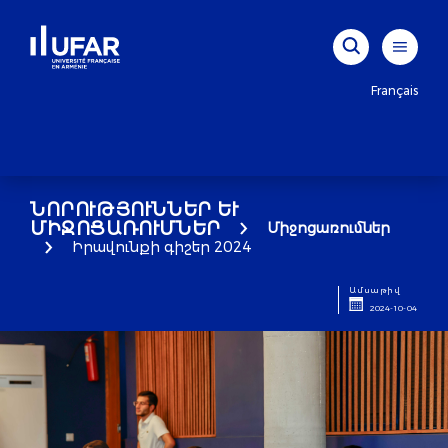
Français
ՆՈՐՈՒԹՅՈՒՆՆԵՐ ԵՒ Մ
ԻՋՈՑԱՌՈՒՄՆԵՐ
Միջոցառումներ
Իրավունքի գիշեր 2024
Ամսաթիվ
2024-10-04