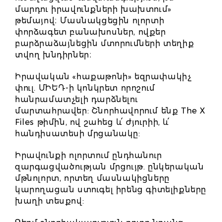
մարդու իրավունքների խախտում»
թեմայով։ Մասնակցեցին ոլորտի
փորձագետ բանախոսներ, ովքեր
բարձրաձայնեցին մտորումների տեղիք
տվող խնդիրներ։
Իրավական «հաքաթոնի» եզրափակիչ
փուլ. ՄԻԵԴ-ի կոնկրետ որոշում
հանրամատչելի դարձնելու
մարտահրավեր: Շնորհավորում ենք The X
Files թիմին, ով շահեց և՛ ժյուրիի, և՛
հանդիսատեսի մրցանակը:
Իրավունքի ոլորտում ընդհանուր
զարգացվածության մրցույթ. ընկերական
մթնոլորտ, որտեղ մասնակիցները
կարողացան ստուգել իրենց գիտելիքները
խաղի տեսքով: