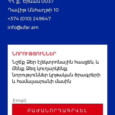
ՀՀ, ք․ Երևան 0037
Դավիթ Անհաղթի 10
+374 (010) 249647
info@ufar.am
ՆՈՐՈՒԹՅՈՒՆՆԵՐ
Նշե՛ք Ձեր էլեկտրոնային հասցեն, և
մենք Ձեզ կուղարկենք
նորություններ կրթական ծրագրերի
և համալսարանի մասին
ԲԱԺԱՆՈՐԴԱԳՐՎԵԼ