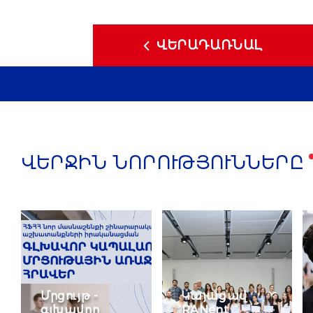
ՎԵՐԱԴԱՌՆԱԼ
ՎԵՐՋԻՆ ՆՈՐՈՒԹՅՈՒՆՆԵՐԸ
Մրցույթ -
Կայացավ
գլխավոր
RANent