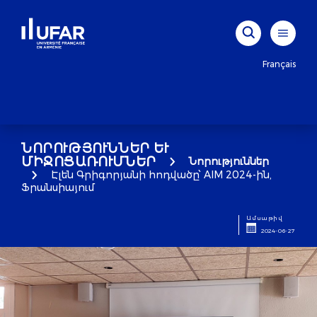
Français
ՆՈՐՈՒԹՅՈՒՆՆԵՐ ԵՒ Մ
ԻՋՈՑԱՌՈՒՄՆԵՐ
Նորություններ
Էլեն Գրիգորյանի հոդվածը՝ AIM 2024-ին,
Ֆրանսիայում
Ամսաթիվ
2024-06-27