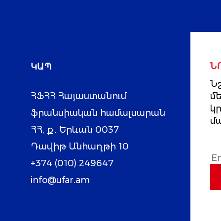
ԿԱՊ
Ն
Նշ
ՀՖՀՀ Հայաստանում
մ
կ
ֆրանսիական համալսարան
մ
ՀՀ, ք․ Երևան 0037
Դավիթ Անհաղթի 10
+374 (010) 249647
info@ufar.am