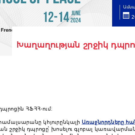
Ամս
2
Խաղաղության շրջիկ դպրո
դպրոցին ՀՖՀՀ-ում։
ամալսարանը կհյուրընկալի
Առաջնորդները հա
ն շրջիկ դպրոցը՝ խոսելու գլոբալ կառավարմա