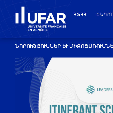
ՀՖՀՀ
ԸՆԴՈՒ
ՆՈՐՈՒԹՅՈՒՆՆԵՐ ԵՒ ՄԻՋՈՑԱՌՈՒՄՆԵ