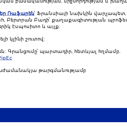
ական բանականության, միջնորդության և խաղա
եր Ռաֆարեն
՝ Ֆրանսիայի նախկին վարչապետ,
 Բերտրան Բադի՝ քաղաքագիտության պրոֆեսոր
երիկ էսպոսիտո և այլք։
ի կլինի շուտով։
։ Գրանցումը՝ պարտադիր, հետևյալ հղմամբ․
VipEc
համաժամանակյա թարգմանությամբ