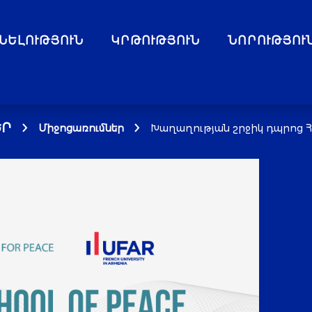
ՆԵԼՈՒԹՅՈՒՆ
ԿՐԹՈՒԹՅՈՒՆ
ՆՈՐՈՒԹՅՈՒ
Ր
Միջոցառումներ
Խաղաղության շրջիկ դպրոց Հ