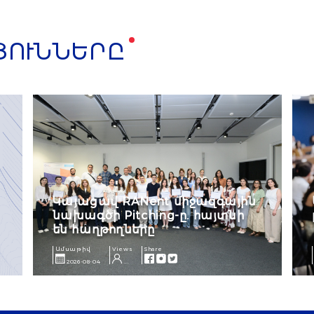
ՅՈՒՆՆԵՐԸ
Կայացավ RANent միջազգային
նախագծի Pitching-ը. հայտնի
են հաղթողները
Ամսաթիվ
Views
Share
2026-08-04
...