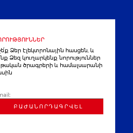
ՈՐՈՒԹՅՈՒՆՆԵՐ
ե՛ք Ձեր էլեկտրոնային հասցեն, և
ենք Ձեզ կուղարկենք նորություններ
րթական ծրագրերի և համալսարանի
ասին
ԲԱԺԱՆՈՐԴԱԳՐՎԵԼ