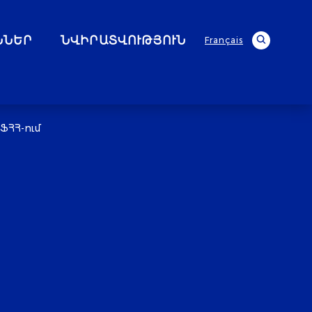
ՆՆԵՐ
ՆՎԻՐԱՏՎՈՒԹՅՈՒՆ
Français
ՖՀՀ-ում