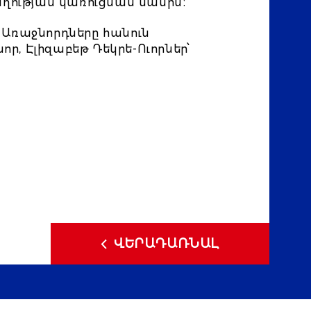
ղության կառուցման մասին։
 Առաջնորդները հանուն
, Էլիզաբեթ Դեկրե-Ուորներ՝
ՎԵՐԱԴԱՌՆԱԼ