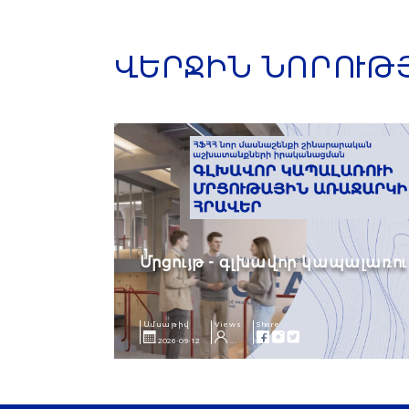
ՎԵՐՋԻՆ ՆՈՐՈՒԹ
Մրցույթ - գլխավոր կապալառու
Ամսաթիվ
Views
Share
2026-09-12
...