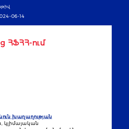
աթիվ
024-06-14
ց ՀՖՀՀ-ում
նուն խաղաղության
ն, կլիմայական