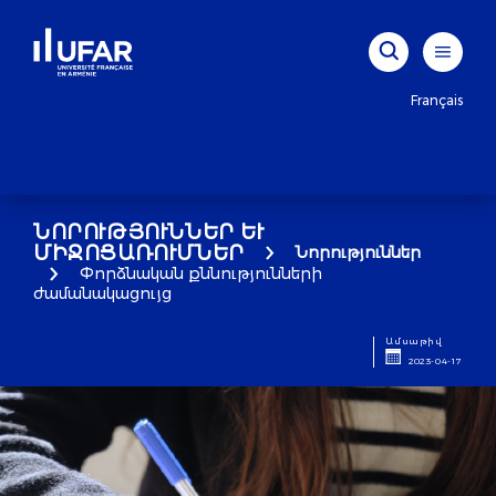
Français
ՆՈՐՈՒԹՅՈՒՆՆԵՐ ԵՒ Մ
ԻՋՈՑԱՌՈՒՄՆԵՐ
Նորություններ
Փորձնական քննությունների
ժամանակացույց
Ամսաթիվ
2023-04-17