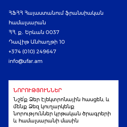
ՀՖՀՀ Հայաստանում ֆրանսիական
համալսարան
ՀՀ, ք․ Երևան 0037
Դավիթ Անհաղթի 10
+374 (010) 249647
info@ufar.am
ՆՈՐՈՒԹՅՈՒՆՆԵՐ
Նշե՛ք Ձեր էլեկտրոնային հասցեն, և
մենք Ձեզ կուղարկենք
նորություններ կրթական ծրագրերի
և համալսարանի մասին