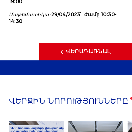
19։00
Մաթեմատիկա-
29/04/2023՝ ժամը 10։30-
14։30
ՎԵՐԱԴԱՌՆԱԼ
ՎԵՐՋԻՆ ՆՈՐՈՒԹՅՈՒՆՆԵՐԸ