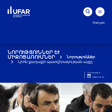
Français
ՆՈՐՈՒԹՅՈՒՆՆԵՐ ԵՒ Մ
ԻՋՈՑԱՌՈՒՄՆԵՐ
Նորություններ
Լիոն քաղաքի պատվիրակության այցը
Ամսաթիվ
2023-04-10