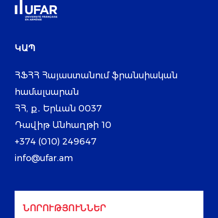
ԿԱՊ
ՀՖՀՀ Հայաստանում ֆրանսիական
համալսարան
ՀՀ, ք․ Երևան 0037
Դավիթ Անհաղթի 10
+374 (010) 249647
info@ufar.am
ՆՈՐՈՒԹՅՈՒՆՆԵՐ