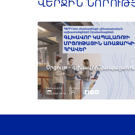
ՎԵՐՋԻՆ ՆՈՐՈՒԹ
Մրցույթ - գլխավոր կապալառու
Ամսաթիվ
Views
Share
2026-09-12
...