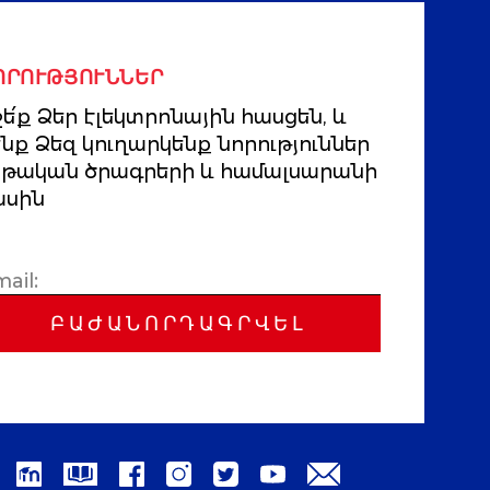
ՈՐՈՒԹՅՈՒՆՆԵՐ
ե՛ք Ձեր էլեկտրոնային հասցեն, և
ենք Ձեզ կուղարկենք նորություններ
րթական ծրագրերի և համալսարանի
ասին
ԲԱԺԱՆՈՐԴԱԳՐՎԵԼ