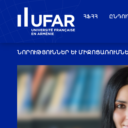
ՀՖՀՀ
ԸՆԴՈՒ
ՆՈՐՈՒԹՅՈՒՆՆԵՐ ԵՒ ՄԻՋՈՑԱՌՈՒՄՆԵ