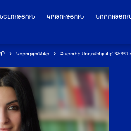
ՆԵԼՈՒԹՅՈՒՆ
ԿՐԹՈՒԹՅՈՒՆ
ՆՈՐՈՒԹՅՈՒ
Ր
Նորություններ
Զարուհի Սողոմոնյանը՝ ՀՖՀՀ 