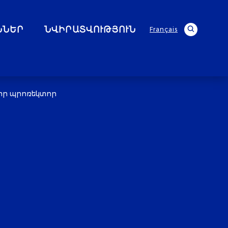
ՆՆԵՐ
ՆՎԻՐԱՏՎՈՒԹՅՈՒՆ
Français
նոր պրոռեկտոր