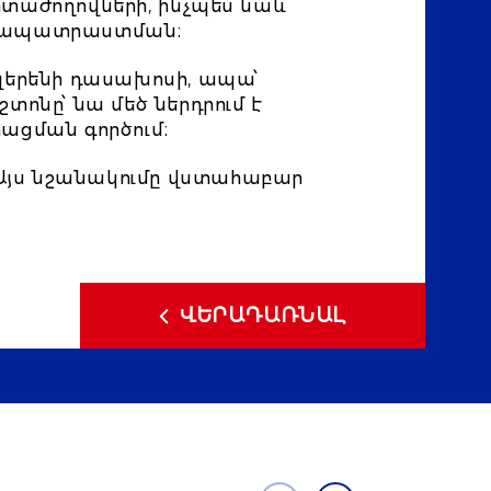
իտաժողովների, ինչպես նաև՝
երապատրաստման։
գլերենի դասախոսի, ապա՝
տոնը՝ նա մեծ ներդրում է
ացման գործում։
 Այս նշանակումը վստահաբար
ՎԵՐԱԴԱՌՆԱԼ