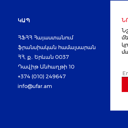
ԿԱՊ
Ն
Նշ
ՀՖՀՀ Հայաստանում
մ
կ
ֆրանսիական համալսարան
մ
ՀՀ, ք․ Երևան 0037
Դավիթ Անհաղթի 10
+374 (010) 249647
info@ufar.am