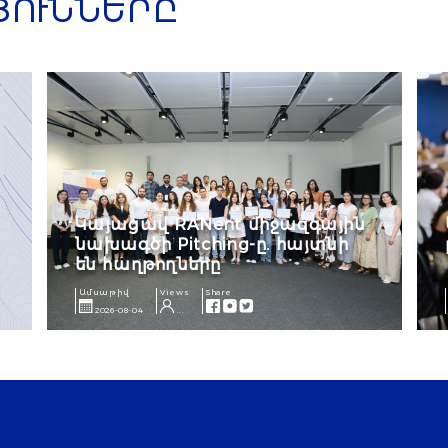
ՅՈՒՆՆԵՐԸ
Կայացավ RANent միջազգային
նախագծի Pitching-ը. հայտնի
են հաղթողները
Ամսաթիվ
Views
Share
2026-08-04
...