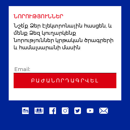
ՆՈՐՈՒԹՅՈՒՆՆԵՐ
Նշե՛ք Ձեր էլեկտրոնային հասցեն, և
մենք Ձեզ կուղարկենք
նորություններ կրթական ծրագրերի
և համալսարանի մասին
ԲԱԺԱՆՈՐԴԱԳՐՎԵԼ