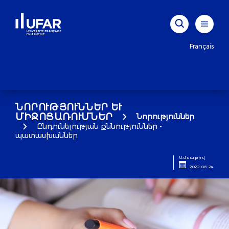
Français
ՆՈՐՈՒԹՅՈՒՆՆԵՐ ԵՒ Մ
ԻՋՈՑԱՌՈՒՄՆԵՐ
Նորություններ
Ընդունելության քննություններ -
պատասխաններ
Ամսաթիվ
2022-06-24