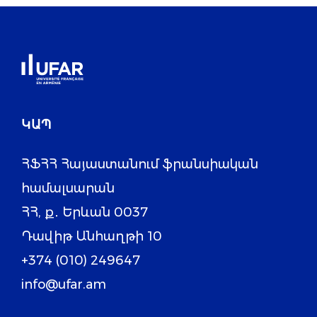
ԿԱՊ
ՀՖՀՀ Հայաստանում ֆրանսիական
համալսարան
ՀՀ, ք․ Երևան 0037
Դավիթ Անհաղթի 10
+374 (010) 249647
info@ufar.am