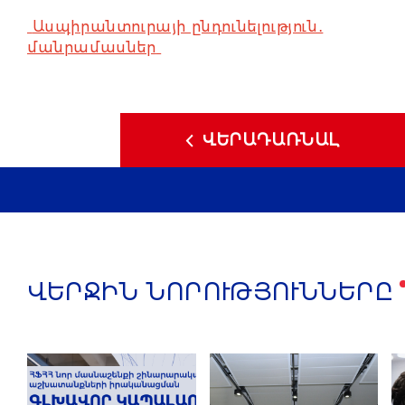
Ասպիրանտուրայի ընդունելություն․
մանրամասներ
ՎԵՐԱԴԱՌՆԱԼ
ՎԵՐՋԻՆ ՆՈՐՈՒԹՅՈՒՆՆԵՐԸ