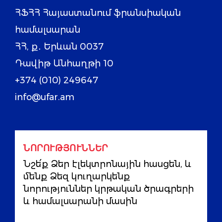
ՀՖՀՀ Հայաստանում ֆրանսիական
համալսարան
ՀՀ, ք․ Երևան 0037
Դավիթ Անհաղթի 10
+374 (010) 249647
info@ufar.am
ՆՈՐՈՒԹՅՈՒՆՆԵՐ
Նշե՛ք Ձեր էլեկտրոնային հասցեն, և
մենք Ձեզ կուղարկենք
նորություններ կրթական ծրագրերի
և համալսարանի մասին