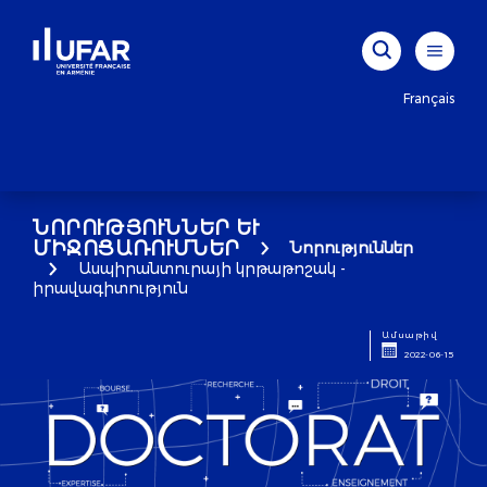
Français
ՆՈՐՈՒԹՅՈՒՆՆԵՐ ԵՒ Մ
ԻՋՈՑԱՌՈՒՄՆԵՐ
Նորություններ
Ասպիրանտուրայի կրթաթոշակ -
իրավագիտություն
Ամսաթիվ
2022-06-15