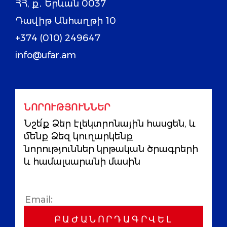
ՀՀ, ք․ Երևան 0037
Դավիթ Անհաղթի 10
+374 (010) 249647
info@ufar.am
ՆՈՐՈՒԹՅՈՒՆՆԵՐ
Նշե՛ք Ձեր էլեկտրոնային հասցեն, և
մենք Ձեզ կուղարկենք
նորություններ կրթական ծրագրերի
և համալսարանի մասին
ԲԱԺԱՆՈՐԴԱԳՐՎԵԼ