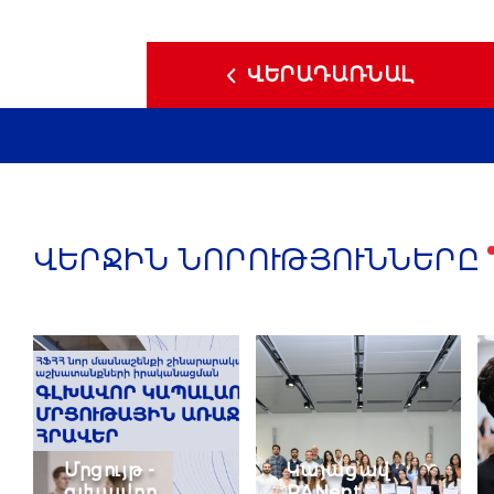
ՎԵՐԱԴԱՌՆԱԼ
ՎԵՐՋԻՆ ՆՈՐՈՒԹՅՈՒՆՆԵՐԸ
Մրցույթ -
Կայացավ
գլխավոր
RANent