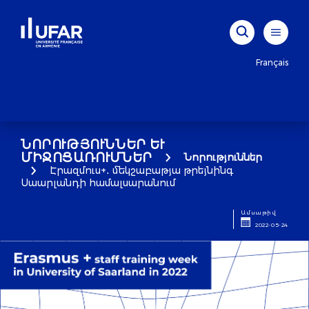
Français
ՆՈՐՈՒԹՅՈՒՆՆԵՐ ԵՒ Մ
ԻՋՈՑԱՌՈՒՄՆԵՐ
Նորություններ
Էրազմուս+․ մեկշաբաթյա թրեյնինգ
Սաարլանդի համալսարանում
Ամսաթիվ
2022-05-24